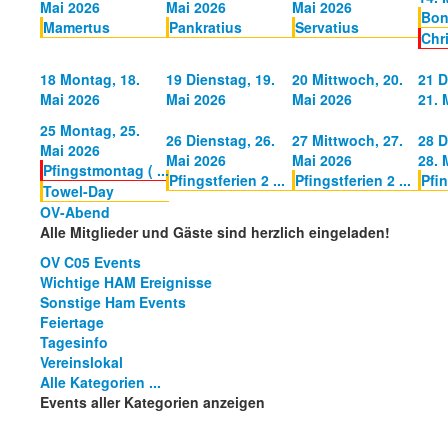
Mai 2026
Mai 2026
Mai 2026
Bon
Mamertus
Pankratius
Servatius
Chri
18
Montag, 18.
19
Dienstag, 19.
20
Mittwoch, 20.
21
D
Mai 2026
Mai 2026
Mai 2026
21. 
25
Montag, 25.
26
Dienstag, 26.
27
Mittwoch, 27.
28
D
Mai 2026
Mai 2026
Mai 2026
28. 
Pfingstmontag ( ...
Pfingstferien 2 ...
Pfingstferien 2 ...
Pfin
Towel-Day
OV-Abend
Alle Mitglieder und Gäste sind herzlich eingeladen!
OV C05 Events
Wichtige HAM Ereignisse
Sonstige Ham Events
Feiertage
Tagesinfo
Vereinslokal
Alle Kategorien ...
Events aller Kategorien anzeigen