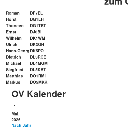
zum 
Roman
DF7EL
Horst
DG1LH
Thorsten
DG1TST
Ernst
DJ6BI
Wilhelm
DK1WM
Ulrich
DK3QH
Hans-Georg
DK5PO
Dietrich
DL3RCE
Michael
DL4MGM
Siegfried
DL5KBT
Matthias
DO1RMI
Markus
DO5MKK
OV Kalender
Mai,
2026
Nach Jahr